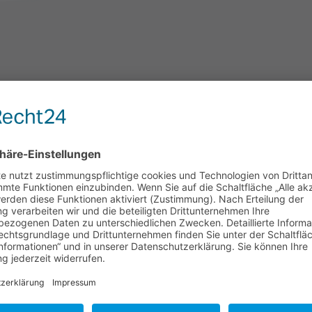
UNTERNEHMEN
HEIDEN, Ihrem Bad- und Heizungsexperte.
Individuell, vorausschauend, sauber, pünktlich und zuverlässig.