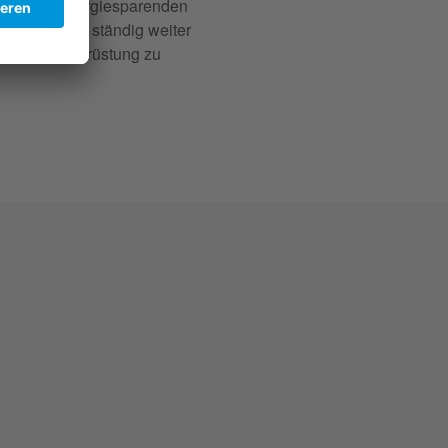
 oder der energiesparenden
lden wir uns ständig weiter
echnische Ausrüstung zu