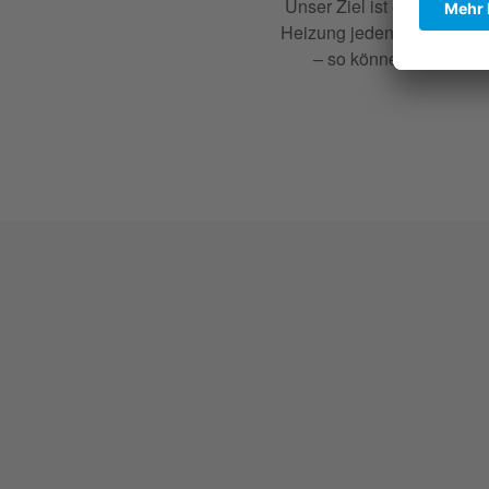
Unser Ziel ist es, Ihnen 
Heizung jeden Wunsch zu er
– so können Sie sicher
en!