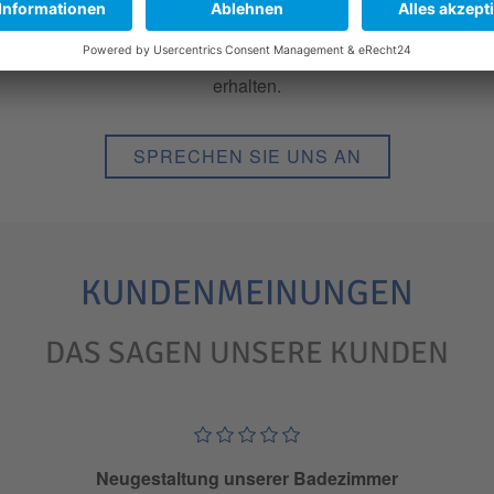
von der ersten Beratung bis hin zur Übergabe des fertigen Bades
füllen. Um alle Aufgaben fachgerecht ausführen zu können, bi
 sein, immer die aktuellsten Informationen und eine perfekte t
erhalten.
SPRECHEN SIE UNS AN
KUNDENMEINUNGEN
DAS SAGEN UNSERE KUNDEN
Neugestaltung unserer Badezimmer