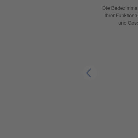
eihnachts-Duschen ist
Die Badezimmer
in gesundes neues und
ihrer Funktion
und Gesc