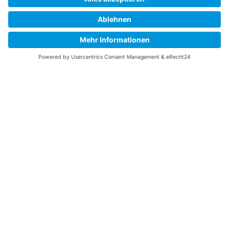
erstellt wurden, werden die Urheberrechte Dritter
beachtet. Insbesondere werden Inhalte Dritter als solche
gekennzeichnet. Sollten Sie trotzdem auf eine
Urheberrechtsverletzung aufmerksam werden, bitten wir
um einen entsprechenden Hinweis. Bei Bekanntwerden
von Rechtsverletzungen werden wir derartige Inhalte
umgehend entfernen.
BILDER
© Depositphotos.com
KONTAKT