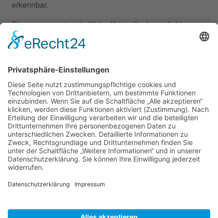
erkennbar.
Eine permanente inhaltliche Kontrolle der verlinkten
Seiten ist jedoch ohne konkrete Anhaltspunkte einer
Rechtsverletzung nicht zumutbar. Bei Bekanntwerden
von Rechtsverletzungen werden wir derartige Links
umgehend entfernen.
URHEBERRECHT
Die durch die Seitenbetreiber erstellten Inhalte und
Werke auf diesen Seiten unterliegen dem deutschen
Urheberrecht. Die Vervielfältigung, Bearbeitung,
Verbreitung und jede Art der Verwertung außerhalb der
Grenzen des Urheberrechtes bedürfen der schriftlichen
Zustimmung des jeweiligen Autors bzw. Erstellers.
Downloads und Kopien dieser Seite sind nur für den
privaten, nicht kommerziellen Gebrauch gestattet.
Soweit die Inhalte auf dieser Seite nicht vom Betreiber